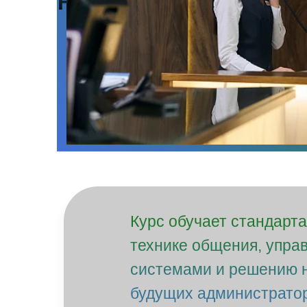
Front Office Excellence
Курс обучает стандарт
технике общения, упра
системами и решению н
будущих администрато