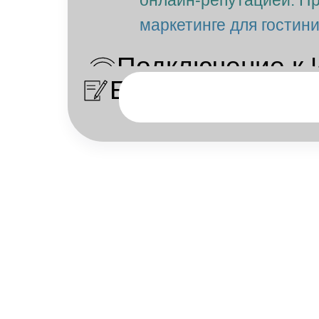
онлайн-репутацией. Пра
маркетинге для гостини
Подключение к 
Бумага/каранда
Компьют